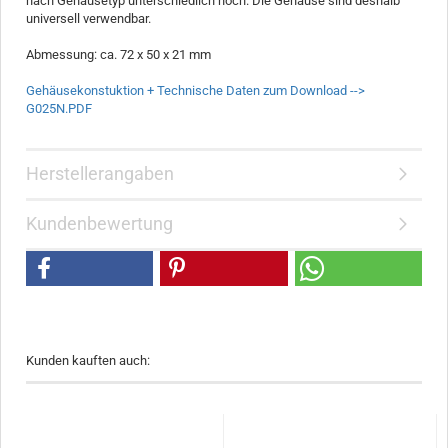
nach Gehäusetyp unterschiedlich hoch. Die Gehäuse sind deshalb
universell verwendbar.
Abmessung: ca. 72 x 50 x 21 mm
Gehäusekonstuktion + Technische Daten zum Download -->
G025N.PDF
Herstellerangaben
Kundenbewertung
Kunden kauften auch: