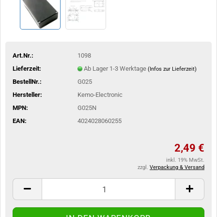
Art.Nr.:
1098
Lieferzeit:
Ab Lager 1-3 Werktage
(Infos zur Lieferzeit)
BestellNr.:
G025
Hersteller:
Kemo-Electronic
MPN:
G025N
EAN:
4024028060255
2,49 €
inkl. 19% MwSt.
zzgl.
Verpackung & Versand