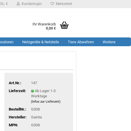
0,- €
Kundenlogin
Merkzettel
Ihr Warenkorb
0,00 €
nsatoren
Netzgeräte & Netzteile
Tiere Abwehren
Weitere
Art.Nr.:
147
Lieferzeit:
Ab Lager 1-3
Werktage
(Infos zur Lieferzeit)
BestellNr.:
G308
Hersteller:
Gainta
MPN:
G308