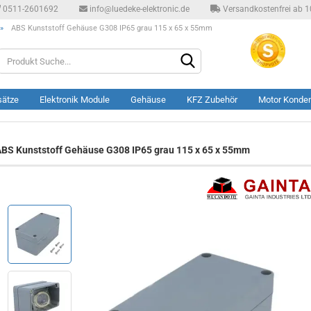
0511-2601692
info@luedeke-elektronic.de
Versandkostenfrei ab 10
»
ABS Kunststoff Gehäuse G308 IP65 grau 115 x 65 x 55mm
Produkt
Suche...
sätze
Elektronik Module
Gehäuse
KFZ Zubehör
Motor Konde
BS Kunststoff Gehäuse G308 IP65 grau 115 x 65 x 55mm