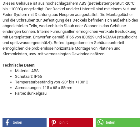
Dieses Gehäuse ist aus hochschlagzähem ABS (Betriebstemperatur: -20°C
bis +100°C) angefertigt. Der Deckel und der Unterteil sind mit einem Nut und
Feder-System mit Dichtung aus Neopren ausgestattet. Die Montagelöcher
und die Schrauben zur Befestigung des Deckels befinden sich außerhalb des
abgedichteten Teils, wodurch kein Staub oder Wasser in das Gehäuse
eindringen können. Interne Führungsrillen ermöglichen vertikale Bestückung
mit Leiterplatten. Entworfen gemäß IP65 von IEC529 und NEMA4 (staubdicht
und spritzwassergeschützt). Befestigungsdome im Gehäuseunterteil
ermöglichen die problemlose horizontale Montage von Platinen und
Klemmleisten, usw. mit vermessingten Gewindeeinsätzen.
Technische Daten:
Material: ABS
Schutzart: IP65
Temperaturbeständig von -20° bis +100°C
Abmessungen: 115 x 65 x 55mm
Farbe: dunkelgrau
teilen
pin it
teilen