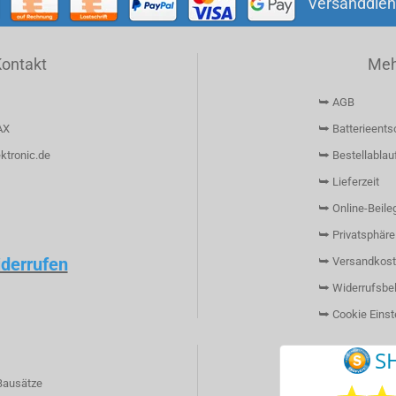
Versanddien
Kontakt
Mehr
⮩ AGB
AX
⮩ Batterieents
ktronic.de
⮩ Bestellablau
⮩ Lieferzeit
⮩ Online-Beileg
⮩ Privatsphäre
iderrufen
⮩ Versandkost
⮩ Widerrufsbe
⮩ Cookie Einst
Bausätze