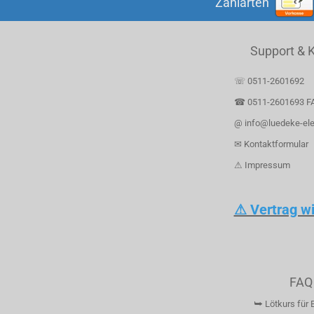
Zahlarten
Support & 
☏ 0511-2601692
☎ 0511-2601693 F
@ info@luedeke-ele
✉ Kontaktformular
⚠ Impressum
⚠ Vertrag w
FAQ
⮩ Lötkurs für 