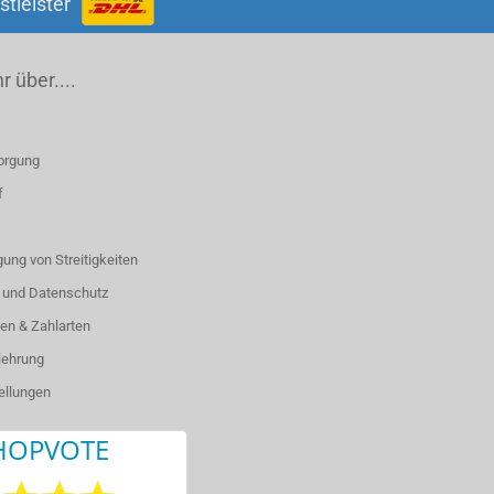
stleister
 über....
orgung
f
ung von Streitigkeiten
 und Datenschutz
en & Zahlarten
lehrung
ellungen