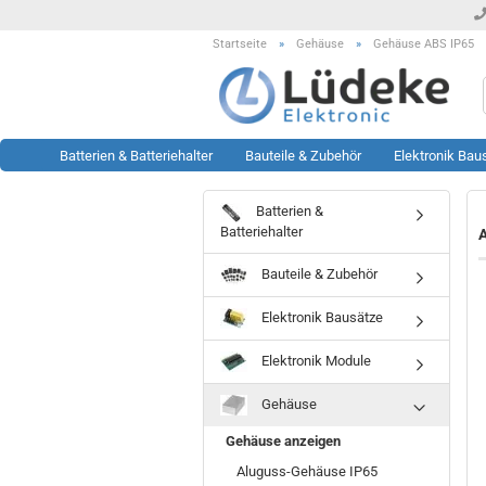
Startseite
»
Gehäuse
»
Gehäuse ABS IP65
Batterien & Batteriehalter
Bauteile & Zubehör
Elektronik Bau
Batterien &
Werkzeug anzeigen
Rest- & Sonderposten
Batteriehalter
A
anzeigen
Lötstationen
Bauteile & Zubehör
Sonderposten Bausätze
Löttechnik Zubehör
Sonderposten KFZ Artikel
Messtechnik Zubehör
Elektronik Bausätze
Sonderposten LED Technik
Oszilloskop
Sonderposten Module
Prüftechnik
Elektronik Module
Sonderposten Sonstiges
Sonstiges
Gehäuse
Sonderposten Werkzeug
Gehäuse anzeigen
Aluguss-Gehäuse IP65