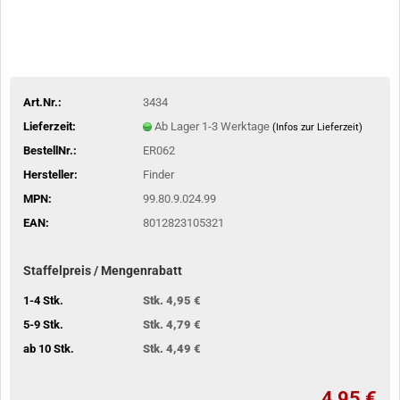
Art.Nr.:
3434
Lieferzeit:
Ab Lager 1-3 Werktage
(Infos zur Lieferzeit)
BestellNr.:
ER062
Hersteller:
Finder
MPN:
99.80.9.024.99
EAN:
8012823105321
Staffelpreis / Mengenrabatt
1-4 Stk.
Stk. 4,95 €
5-9 Stk.
Stk. 4,79 €
ab 10 Stk.
Stk. 4,49 €
4,95 €