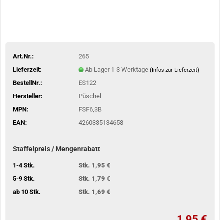
Art.Nr.:
265
Lieferzeit:
Ab Lager 1-3 Werktage
(Infos zur Lieferzeit)
BestellNr.:
ES122
Hersteller:
Püschel
MPN:
FSF6,3B
EAN:
4260335134658
Staffelpreis / Mengenrabatt
1-4 Stk.
Stk. 1,95 €
5-9 Stk.
Stk. 1,79 €
ab 10 Stk.
Stk. 1,69 €
1,95 €