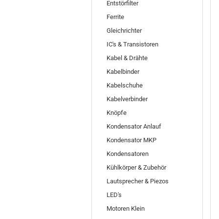
Entstörfilter
Ferrite
Gleichrichter
IC's & Transistoren
Kabel & Drähte
Kabelbinder
Kabelschuhe
Kabelverbinder
Knöpfe
Kondensator Anlauf
Kondensator MKP
Kondensatoren
Kühlkörper & Zubehör
Lautsprecher & Piezos
LED's
Motoren Klein