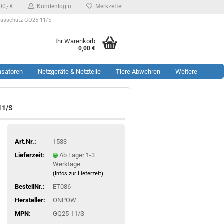
0,- €
Kundenlogin
Merkzettel
musschutz GQ25-11/S
Ihr Warenkorb
0,00 €
nsatoren
Netzgeräte & Netzteile
Tiere Abwehren
Weitere
11/S
Art.Nr.:
1533
Lieferzeit:
Ab Lager 1-3
Werktage
(Infos zur Lieferzeit)
BestellNr.:
ET086
Hersteller:
ONPOW
MPN:
GQ25-11/S