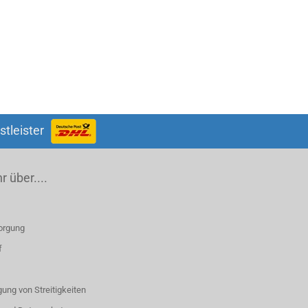
stleister
 über....
orgung
f
ung von Streitigkeiten