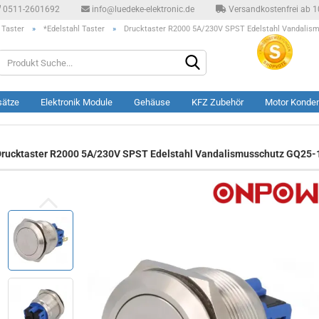
0511-2601692
info@luedeke-elektronic.de
Versandkostenfrei ab 10
 Taster
»
*Edelstahl Taster
»
Drucktaster R2000 5A/230V SPST Edelstahl Vandalis
Produkt
Suche...
sätze
Elektronik Module
Gehäuse
KFZ Zubehör
Motor Konde
rucktaster R2000 5A/230V SPST Edelstahl Vandalismusschutz GQ25-