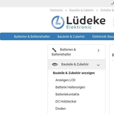
Startseite
»
Bauteile & Zubehör
»
Schalter &
Batterien & Batteriehalter
Bauteile & Zubehör
Elektronik Bau
Batterien &
Werkzeug anzeigen
Rest- & Sonderposten
Batteriehalter
D
anzeigen
Lötstationen
Bauteile & Zubehör
Sonderposten Bausätze
Löttechnik Zubehör
Sonderposten KFZ Artikel
Messtechnik Zubehör
Bauteile & Zubehör anzeigen
Sonderposten LED Technik
Oszilloskop
Anzeigen LCD
Sonderposten Module
Prüftechnik
Batterie Halterungen
Sonderposten Sonstiges
Sonstiges
Batteriekontakte
Sonderposten Werkzeug
DC Holstecker
Dioden