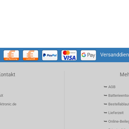
Versanddien
Kontakt
Mehr
⮩ AGB
AX
⮩ Batterieents
ktronic.de
⮩ Bestellablau
⮩ Lieferzeit
⮩ Online-Beileg