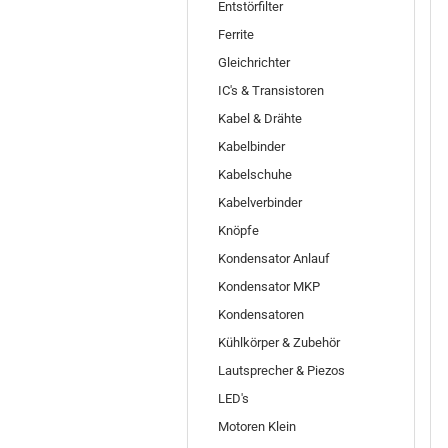
Entstörfilter
Ferrite
Gleichrichter
IC's & Transistoren
Kabel & Drähte
Kabelbinder
Kabelschuhe
Kabelverbinder
Knöpfe
Kondensator Anlauf
Kondensator MKP
Kondensatoren
Kühlkörper & Zubehör
Lautsprecher & Piezos
LED's
Motoren Klein