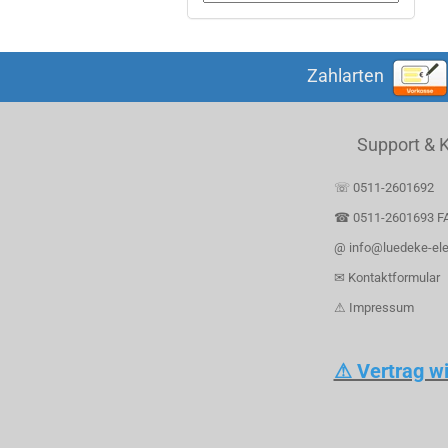
Zahlarten
Support & 
☏ 0511-2601692
☎ 0511-2601693 F
@ info@luedeke-ele
✉ Kontaktformular
⚠ Impressum
⚠ Vertrag w