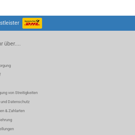
stleister
 über....
orgung
f
ung von Streitigkeiten
 und Datenschutz
en & Zahlarten
lehrung
ellungen