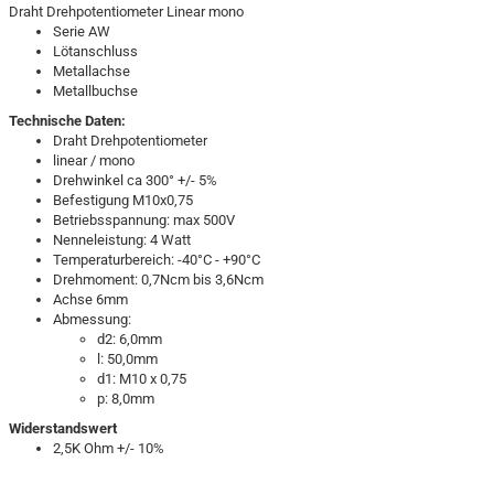
Draht Drehpotentiometer Linear mono
Serie AW
Lötanschluss
Metallachse
Metallbuchse
Technische Daten:
Draht Drehpotentiometer
linear / mono
Drehwinkel ca 300° +/- 5%
Befestigung M10x0,75
Betriebsspannung: max 500V
Nenneleistung: 4 Watt
Temperaturbereich: -40°C - +90°C
Drehmoment: 0,7Ncm bis 3,6Ncm
Achse 6mm
Abmessung:
d2: 6,0mm
l: 50,0mm
d1: M10 x 0,75
p: 8,0mm
Widerstandswert
2,5K Ohm +/- 10%