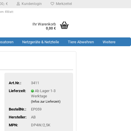
0,- €
Kundenlogin
Merkzettel
Ohm 4Watt
Ihr Warenkorb
0,00 €
nsatoren
Netzgeräte & Netzteile
Tiere Abwehren
Weitere
Art.Nr.:
3411
Lieferzeit:
Ab Lager 1-3
Werktage
(Infos zur Lieferzeit)
BestellNr.:
EP059
Hersteller:
AB
MPN:
DP4W/2,5K