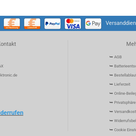
Versanddien
Kontakt
Mehr
⮩ AGB
AX
⮩ Batterieents
ktronic.de
⮩ Bestellablau
⮩ Lieferzeit
⮩ Online-Beileg
⮩ Privatsphäre
iderrufen
⮩ Versandkost
⮩ Widerrufsbe
⮩ Cookie Einst