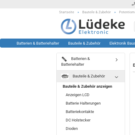
Startseite
»
Bauteile & Zubehör
»
Potentiom
Batterien & Batteriehalter
Bauteile & Zubehör
Elektronik Bau
Batterien &
Werkzeug anzeigen
Rest- & Sonderposten
Batteriehalter
D
anzeigen
Lötstationen
Bauteile & Zubehör
Sonderposten Bausätze
Löttechnik Zubehör
Sonderposten KFZ Artikel
Messtechnik Zubehör
Bauteile & Zubehör anzeigen
Sonderposten LED Technik
Oszilloskop
Anzeigen LCD
Sonderposten Module
Prüftechnik
Batterie Halterungen
Sonderposten Sonstiges
Sonstiges
Batteriekontakte
Sonderposten Werkzeug
DC Holstecker
Dioden