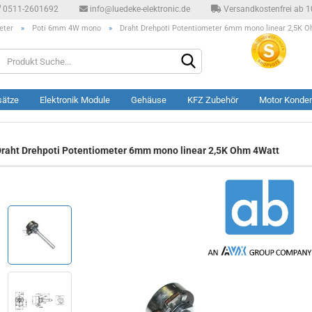
0511-2601692
info@luedeke-elektronic.de
Versandkostenfrei ab 10
eter
»
Poti 6mm 4W mono
»
Draht Drehpoti Potentiometer 6mm mono linear 2,5K 
Produkt
Suche...
sätze
Elektronik Module
Gehäuse
KFZ Zubehör
Motor Konde
raht Drehpoti Potentiometer 6mm mono linear 2,5K Ohm 4Watt