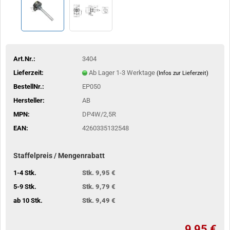
Art.Nr.:
3404
Lieferzeit:
Ab Lager 1-3 Werktage
(Infos zur Lieferzeit)
BestellNr.:
EP050
Hersteller:
AB
MPN:
DP4W/2,5R
EAN:
4260335132548
Staffelpreis / Mengenrabatt
1-4 Stk.
Stk. 9,95 €
5-9 Stk.
Stk. 9,79 €
ab 10 Stk.
Stk. 9,49 €
9,95 €