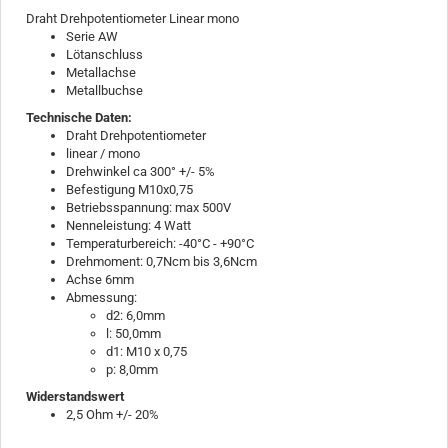
Draht Drehpotentiometer Linear mono
Serie AW
Lötanschluss
Metallachse
Metallbuchse
Technische Daten:
Draht Drehpotentiometer
linear / mono
Drehwinkel ca 300° +/- 5%
Befestigung M10x0,75
Betriebsspannung: max 500V
Nenneleistung: 4 Watt
Temperaturbereich: -40°C - +90°C
Drehmoment: 0,7Ncm bis 3,6Ncm
Achse 6mm
Abmessung:
d2: 6,0mm
l: 50,0mm
d1: M10 x 0,75
p: 8,0mm
Widerstandswert
2,5 Ohm +/- 20%