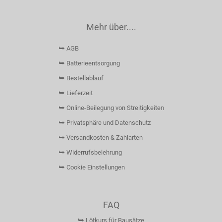
Mehr über....
⮩ AGB
⮩ Batterieentsorgung
⮩ Bestellablauf
⮩ Lieferzeit
⮩ Online-Beilegung von Streitigkeiten
⮩ Privatsphäre und Datenschutz
⮩ Versandkosten & Zahlarten
⮩ Widerrufsbelehrung
⮩ Cookie Einstellungen
FAQ
⮩ Lötkurs für Bausätze