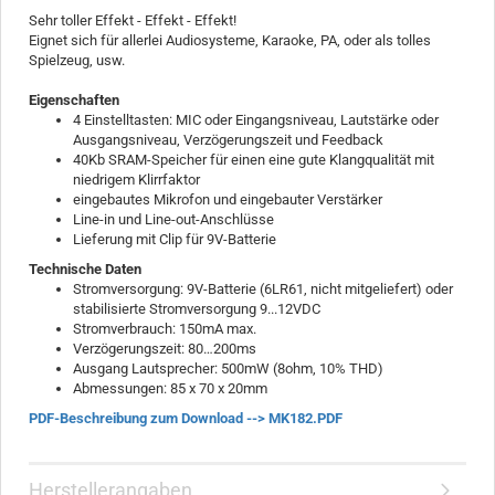
Sehr toller Effekt - Effekt - Effekt!
Eignet sich für allerlei Audiosysteme, Karaoke, PA, oder als tolles
Spielzeug, usw.
Eigenschaften
4 Einstelltasten: MIC oder Eingangsniveau, Lautstärke oder
Ausgangsniveau, Verzögerungszeit und Feedback
40Kb SRAM-Speicher für einen eine gute Klangqualität mit
niedrigem Klirrfaktor
eingebautes Mikrofon und eingebauter Verstärker
Line-in und Line-out-Anschlüsse
Lieferung mit Clip für 9V-Batterie
Technische Daten
Stromversorgung: 9V-Batterie (6LR61, nicht mitgeliefert) oder
stabilisierte Stromversorgung 9...12VDC
Stromverbrauch: 150mA max.
Verzögerungszeit: 80…200ms
Ausgang Lautsprecher: 500mW (8ohm, 10% THD)
Abmessungen: 85 x 70 x 20mm
PDF-Beschreibung zum Download --> MK182.PDF
Herstellerangaben