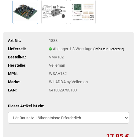
Art.Nr.:
1888
Lieferzeit:
Ab Lager 1-3 Werktage
(Infos zur Lieferzeit)
BestellNr.:
VMK182
Hersteller:
Velleman
MPN:
WSAH182
Marke:
WHADDA by Velleman
EAN:
5410329733100
Dieser Artikel ist ein:
17,95 €