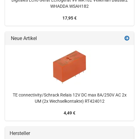
Digitales Echo Gerät Echogerät 9V MK182 Velleman Bausatz
WHADDA WSAH182
17,95 €
Neue Artikel
TE connectivity/Schrack Relais 12V DC max 8A/250V AC 2x
UM (2x Wechselkontakte) RT424012
4,49 €
Hersteller