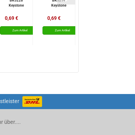
BK5228
BK5214
A23, A27
Keystone
Keystone
BK296
Keystone
0,69 €
0,69 €
0,89 €
0
stleister
 über....