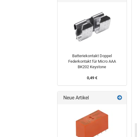
Batteriekontakt Doppel
Federkontakt für Micro AAA
BK202 Keystone
0,49 €
Neue Artikel
t
Batteriekontakt
Batteriekontakt
Batteriekontakt
t
einfach SMD
SMD einfach
Doppel
Federkontakt
AAA AAAA R3
Federkontakt
für Mignon AA
BK5230
für AA Mignon