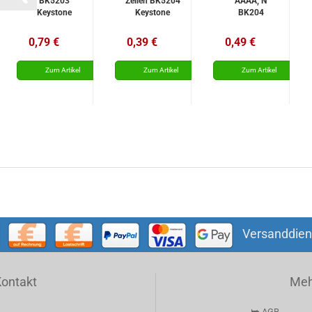
BK5203
Zellen BK5204
AAAA, N
Keystone
Keystone
BK204
Keystone
0,79 €
0,39 €
0,49 €
Versanddien
Kontakt
Mehr
⮩ AGB