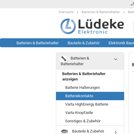
Startseite
»
Batterien & Batteriehalter
»
Bat
Batterien & Batteriehalter
Bauteile & Zubehör
Elektronik Bau
Batterien &
Werkzeug anzeigen
Rest- & Sonderposten
Batteriehalter
B
anzeigen
Lötstationen
Batterien & Batteriehalter
Sonderposten Bausätze
Löttechnik Zubehör
anzeigen
Sonderposten KFZ Artikel
Messtechnik Zubehör
Batterie Halterungen
Sonderposten LED Technik
Oszilloskop
Batteriekontakte
Sonderposten Module
Prüftechnik
Varta HighEnergy Batterie
Sonderposten Sonstiges
Sonstiges
Sonderposten Werkzeug
Varta Knopfzelle
Sonstiges & Zubehör
Bauteile & Zubehör