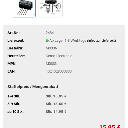
Art.Nr.:
2484
Lieferzeit:
Ab Lager 1-3 Werktage
(Infos zur Lieferzeit)
BestellNr.:
M033N
Hersteller:
Kemo-Electronic
MPN:
M033N
EAN:
4024028030333
Staffelpreis / Mengenrabatt
1-4 Stk.
Stk. 15,95 €
5-9 Stk.
Stk. 15,50 €
ab 10 Stk.
Stk. 14,95 €
15,95 €